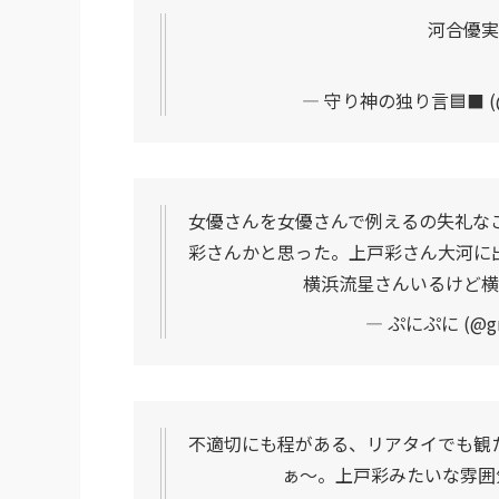
河合優実
— 守り神の独り言🟦⬛️ (@
女優さんを女優さんで例えるの失礼な
彩さんかと思った。上戸彩さん大河に
横浜流星さんいるけど横
— ぷにぷに (@grg
不適切にも程がある、リアタイでも観
ぁ〜。上戸彩みたいな雰囲