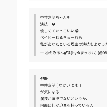
中井友望ちゃんも
演技…❤️
優しくてかっこいい😭
ベイビーわるきゅーれも
私があなたといる理由の演技もよかっ
— ⚾️えみあん🦖🎗️(byぬまっちｻﾝ) (@08
俳優
中井友望 ( なかい とも )
が気になる
演技が演技でないというか、
内面に何か迫真を持っている人