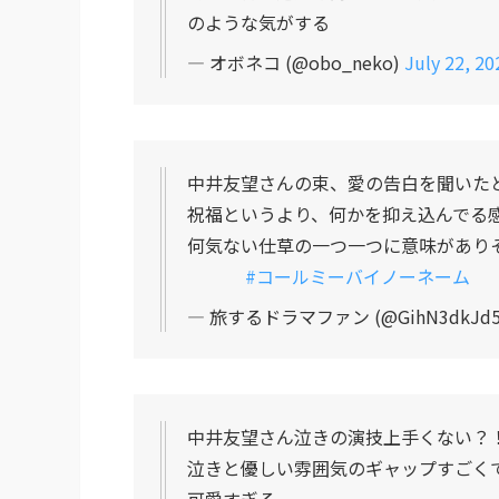
のような気がする
— オボネコ (@obo_neko)
July 22, 20
中井友望さんの束、愛の告白を聞いた
祝福というより、何かを抑え込んでる
何気ない仕草の一つ一つに意味があり
#コールミーバイノーネーム
— 旅するドラマファン (@GihN3dkJd5f
中井友望さん泣きの演技上手くない？
泣きと優しい雰囲気のギャップすごく
可愛すぎる