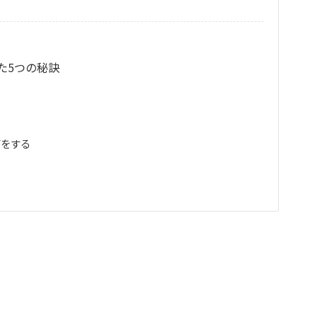
た5つの秘訣
グをする