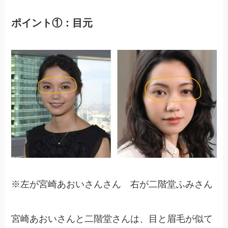
ポイント①：目元
※左が宮崎あおいさんさん 右が二階堂ふみさん
宮崎あおいさんと二階堂さんは、目と眉毛が似て