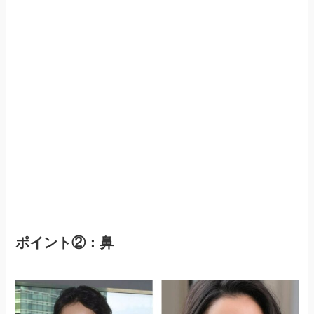
ポイント②：鼻