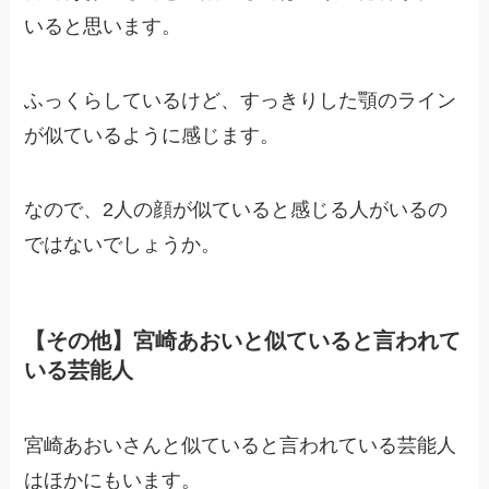
いると思います。
ふっくらしているけど、すっきりした顎のライン
が似ているように感じます。
なので、2人の顔が似ていると感じる人がいるの
ではないでしょうか。
【その他】宮崎あおいと似ていると言われて
いる芸能人
宮崎あおいさんと似ていると言われている芸能人
はほかにもいます。