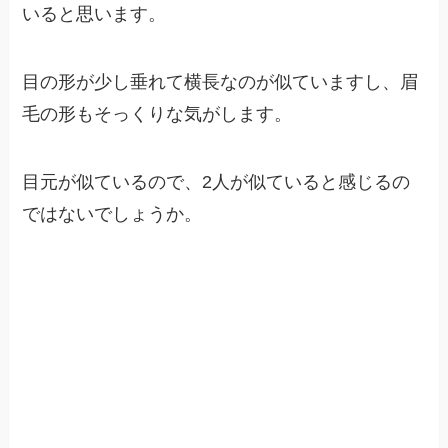
いると思います。
目の形が少し垂れて横長なのが似ていますし、眉
毛の形もそっくりな気がします。
目元が似ているので、2人が似ていると感じるの
ではないでしょうか。