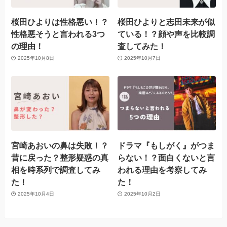
桜田ひよりは性格悪い！？
桜田ひよりと志田未来が似
性格悪そうと言われる3つ
ている！？顔や声を比較調
の理由！
査してみた！
2025年10月8日
2025年10月7日
宮崎あおいの鼻は失敗！？
ドラマ『もしがく』がつま
昔に戻った？整形疑惑の真
らない！？面白くないと言
相を時系列で調査してみ
われる理由を考察してみ
た！
た！
2025年10月4日
2025年10月2日