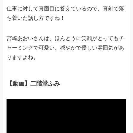
仕事に対して真面目に答えているので、真剣で落
ち着いた話し方ですね！
宮崎あおいさんは、ほんとうに笑顔がとってもチ
ャーミングで可愛い、穏やかで優しい雰囲気があ
りますよね。
【動画】二階堂ふみ