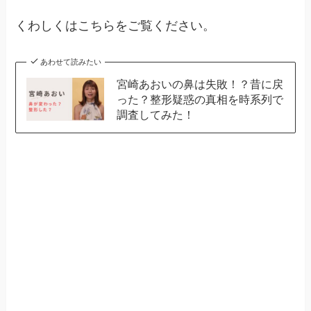
くわしくはこちらをご覧ください。
あわせて読みたい
宮崎あおいの鼻は失敗！？昔に戻
った？整形疑惑の真相を時系列で
調査してみた！