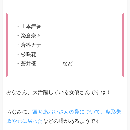
・山本舞香
・榮倉奈々
・倉科カナ
・杉咲花
・蒼井優 など
みなさん、大活躍している女優さんですね！
ちなみに、
宮崎あおいさんの鼻について、整形失
敗や元に戻った
などの噂があるようです。