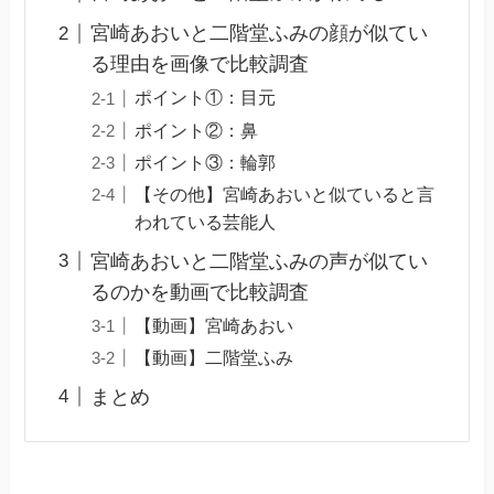
宮崎あおいと二階堂ふみの顔が似てい
る理由を画像で比較調査
ポイント①：目元
ポイント②：鼻
ポイント③：輪郭
【その他】宮崎あおいと似ていると言
われている芸能人
宮崎あおいと二階堂ふみの声が似てい
るのかを動画で比較調査
【動画】宮崎あおい
【動画】二階堂ふみ
まとめ