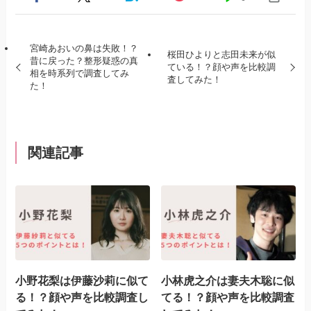
宮崎あおいの鼻は失敗！？
桜田ひよりと志田未来が似
昔に戻った？整形疑惑の真
ている！？顔や声を比較調
相を時系列で調査してみ
査してみた！
た！
関連記事
小野花梨は伊藤沙莉に似て
小林虎之介は妻夫木聡に似
る！？顔や声を比較調査し
てる！？顔や声を比較調査