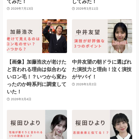
てみた！
してみた！
2026年7月13日
2026年3月11日
【画像】加藤浩次が老けた
中井友望の朝ドラに選ばれ
と言われる理由は似合わな
た演技力と理由！泣く演技
いロン毛！？いつから変わ
がヤバイ！
ったのか時系列に調査して
2026年3月2日
いた！
2026年3月4日