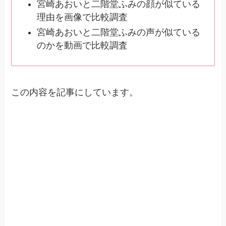
宮崎あおいと二階堂ふみの顔が似ている
理由を画像で比較調査
宮崎あおいと二階堂ふみの声が似ている
のかを動画で比較調査
この内容を記事にしています。