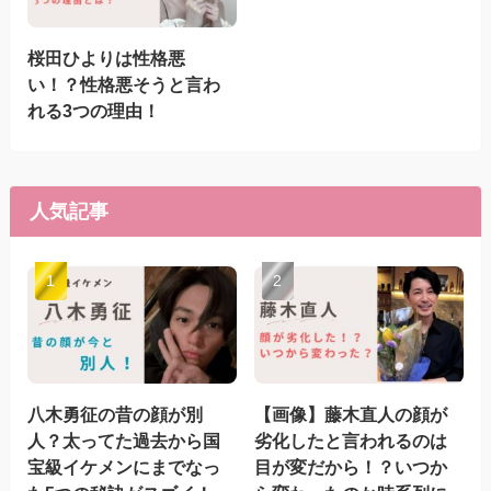
桜田ひよりは性格悪
い！？性格悪そうと言わ
れる3つの理由！
人気記事
八木勇征の昔の顔が別
【画像】藤木直人の顔が
人？太ってた過去から国
劣化したと言われるのは
宝級イケメンにまでなっ
目が変だから！？いつか