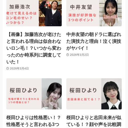
【画像】加藤浩次が老けた
中井友望の朝ドラに選ばれ
と言われる理由は似合わな
た演技力と理由！泣く演技
いロン毛！？いつから変わ
がヤバイ！
ったのか時系列に調査して
2026年3月2日
いた！
2026年3月4日
桜田ひよりは性格悪い！？
桜田ひよりと志田未来が似
性格悪そうと言われる3つ
ている！？顔や声を比較調