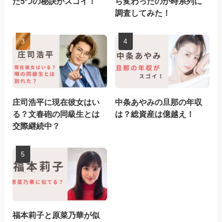
た5つの秘訣がスゴイ！
ら変わったのか時系列に
調査してみた！
庄司浩平に現在彼女はい
中条あやみの旦那の年収
る？文春砲の同級生とは
は？総資産は億越え！
交際継続中？
福本莉子と原菜乃華が似