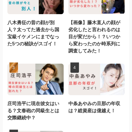
八木勇征の昔の顔が別
【画像】藤木直人の顔が
人？太ってた過去から国
劣化したと言われるのは
宝級イケメンにまでなっ
目が変だから！？いつか
た5つの秘訣がスゴイ！
ら変わったのか時系列に
調査してみた！
庄司浩平に現在彼女はい
中条あやみの旦那の年収
る？文春砲の同級生とは
は？総資産は億越え！
交際継続中？