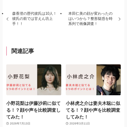
森香澄の歴代彼氏は10人！
本田仁美の顔が変わったの
彼氏の前では甘えん坊上
はいつから？整形疑惑を時
手！！
系列で画像調査！
関連記事
小野花梨は伊藤沙莉に似て
小林虎之介は妻夫木聡に似
る！？顔や声を比較調査し
てる！？顔や声を比較調査
てみた！
してみた！
2026年7月13日
2026年3月11日