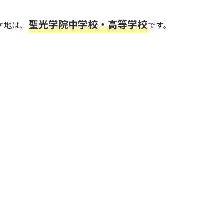
聖光学院中学校・高等学校
ケ地は、
です。