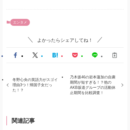
エンタメ
よかったらシェアしてね！
乃木坂46の岩本蓮加の自粛
冬野心央の英語力がスゴイ
期間が短すぎる！？他の
理由3つ！帰国子女だっ
AKB坂道グループの活動休
た！？
止期間を比較調査！
関連記事