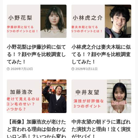
小野花梨は伊藤沙莉に似て
小林虎之介は妻夫木聡に似
る！？顔や声を比較調査し
てる！？顔や声を比較調査
てみた！
してみた！
2026年7月13日
2026年3月11日
【画像】加藤浩次が老けた
中井友望の朝ドラに選ばれ
と言われる理由は似合わな
た演技力と理由！泣く演技
いロン毛！？いつから変わ
がヤバイ！