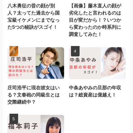
八木勇征の昔の顔が別
【画像】藤木直人の顔が
人？太ってた過去から国
劣化したと言われるのは
宝級イケメンにまでなっ
目が変だから！？いつか
た5つの秘訣がスゴイ！
ら変わったのか時系列に
調査してみた！
庄司浩平に現在彼女はい
中条あやみの旦那の年収
る？文春砲の同級生とは
は？総資産は億越え！
交際継続中？