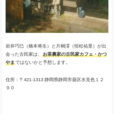
岩井巧巳（橋本将生）と片桐澪（恒松祐里）が出
会った古民家は、
お茶農家の古民家カフェ・かつ
やま
ではないかと予想します。
住所：〒421-1313 静岡県静岡市葵区水見色１２
９０