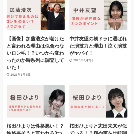
【画像】加藤浩次が老けた
中井友望の朝ドラに選ばれ
と言われる理由は似合わな
た演技力と理由！泣く演技
いロン毛！？いつから変わ
がヤバイ！
ったのか時系列に調査して
2026年3月2日
いた！
2026年3月4日
桜田ひよりは性格悪い！？
桜田ひよりと志田未来が似
性格悪そうと言われる3つ
ている！？顔や声を比較調