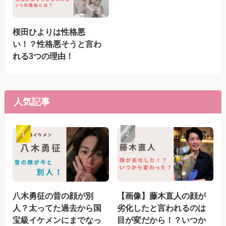
桜田ひよりは性格悪
い！？性格悪そうと言わ
れる3つの理由！
人気記事
八木勇征の昔の顔が別
【画像】藤木直人の顔が
人？太ってた過去から国
劣化したと言われるのは
宝級イケメンにまでなっ
目が変だから！？いつか