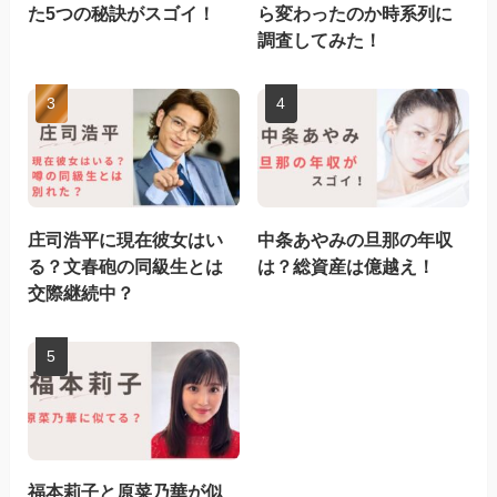
た5つの秘訣がスゴイ！
ら変わったのか時系列に
調査してみた！
庄司浩平に現在彼女はい
中条あやみの旦那の年収
る？文春砲の同級生とは
は？総資産は億越え！
交際継続中？
福本莉子と原菜乃華が似