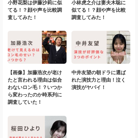
小野花梨は伊藤沙莉に似
小林虎之介は妻夫木聡に
てる！？顔や声を比較調
似てる！？顔や声を比較
査してみた！
調査してみた！
【画像】加藤浩次が老け
中井友望の朝ドラに選ば
たと言われる理由は似合
れた演技力と理由！泣く
わないロン毛！？いつか
演技がヤバイ！
ら変わったのか時系列に
調査していた！